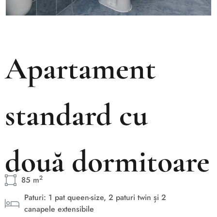
Apartament
standard cu
două dormitoare
2
85 m
Paturi: 1 pat queen-size, 2 paturi twin și 2
canapele extensibile