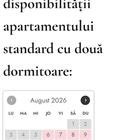
disponibilității
apartamentului
standard cu două
dormitoare:
‹
August 2026
›
LU
MA
MI
JO
VI
SÂ
DU
1
2
3
4
5
6
7
8
9