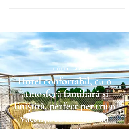
HOTEL FAVORIT
Hotel confortabil, cu o
atmosferă familiară și
liniștită, perfect pentru o
vacanță cu familia sau