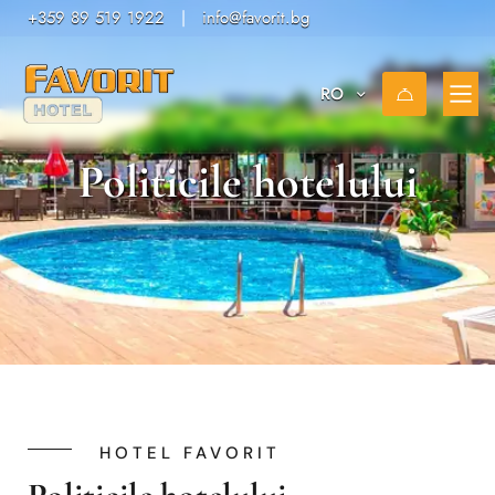
+359 89 519 1922
|
info@favorit.bg
RO
Politicile hotelului
HOTEL FAVORIT