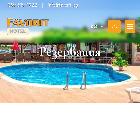
089 519 1922
|
info@favorit.bg
BG
Резервация